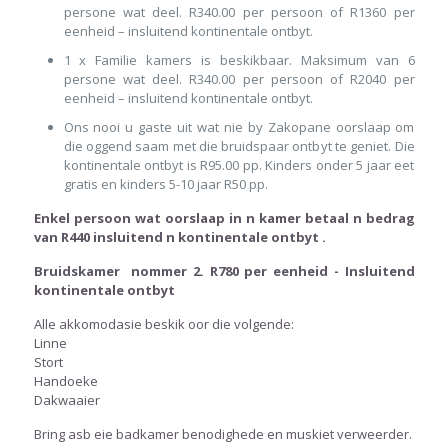
persone wat deel. R340.00 per persoon of R1360 per
eenheid – insluitend kontinentale ontbyt.
1 x Familie kamers is beskikbaar. Maksimum van 6
persone wat deel. R340.00 per persoon of R2040 per
eenheid – insluitend kontinentale ontbyt.
Ons nooi u gaste uit wat nie by Zakopane oorslaap om
die oggend saam met die bruidspaar ontbyt te geniet. Die
kontinentale ontbyt is R95.00 pp. Kinders onder 5 jaar eet
gratis en kinders 5-10 jaar R50 pp.
Enkel persoon wat oorslaap in n kamer betaal n bedrag
van R440 insluitend n kontinentale ontbyt .
Bruidskamer nommer 2. R780 per eenheid - Insluitend
kontinentale ontbyt
Alle akkomodasie beskik oor die volgende:
Linne
Stort
Handoeke
Dakwaaier
Bring asb eie badkamer benodighede en muskiet verweerder.