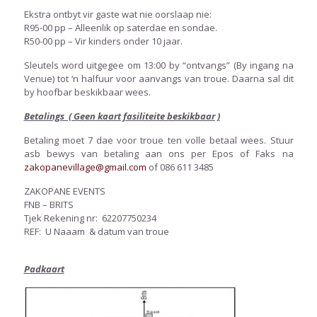
Ekstra ontbyt vir gaste wat nie oorslaap nie:
R95-00 pp – Alleenlik op saterdae en sondae.
R50-00 pp – Vir kinders onder 10 jaar.
Sleutels word uitgegee om 13:00 by “ontvangs” (By ingang na
Venue) tot ‘n halfuur voor aanvangs van troue. Daarna sal dit
by hoofbar beskikbaar wees.
Betalings ( Geen kaart fasiliteite beskikbaar )
Betaling moet 7 dae voor troue ten volle betaal wees. Stuur
asb bewys van betaling aan ons per Epos of Faks na
zakopanevillage@gmail.com
of 086 611 3485
ZAKOPANE EVENTS
FNB – BRITS
Tjek Rekening nr: 62207750234
REF: U Naaam & datum van troue
Padkaart