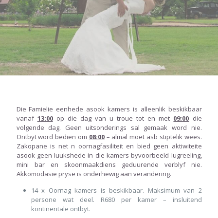
Die Famielie eenhede asook kamers is alleenlik beskikbaar
vanaf
13:00
op die dag van u troue tot en met
09:00
die
volgende dag. Geen uitsonderings sal gemaak word nie.
Ontbyt word bedien om
08:00
– almal moet asb stiptelik wees.
Zakopane is net n oornagfasiliteit en bied geen aktiwiteite
asook geen luukshede in die kamers byvoorbeeld lugreeling,
mini bar en skoonmaakdiens geduurende verblyf nie.
Akkomodasie pryse is onderhewig aan verandering.
14 x Oornag kamers is beskikbaar. Maksimum van 2
persone wat deel. R680 per kamer – insluitend
kontinentale ontbyt.