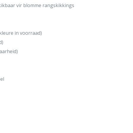
kikbaar vir blomme rangskikkings
kleure in voorraad)
d)
aarheid)
el