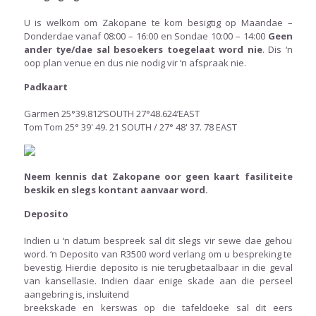
U is welkom om Zakopane te kom besigtig op Maandae –
Donderdae vanaf 08:00 – 16:00 en Sondae 10:00 – 14:00
Geen
ander tye/dae sal besoekers toegelaat word nie
. Dis ‘n
oop plan venue en dus nie nodig vir ‘n afspraak nie.
Padkaart
Garmen 25°39.812’SOUTH 27°48.624’EAST
Tom Tom 25° 39' 49. 21 SOUTH / 27° 48' 37. 78 EAST
Neem kennis dat Zakopane oor geen kaart fasiliteite
beskik en slegs kontant aanvaar word.
Deposito
Indien u ‘n datum bespreek sal dit slegs vir sewe dae gehou
word. ‘n Deposito van R3500 word verlang om u bespreking te
bevestig. Hierdie deposito is nie terugbetaalbaar in die geval
van kansellasie. Indien daar enige skade aan die perseel
aangebring is, insluitend
breekskade en kerswas op die tafeldoeke sal dit eers