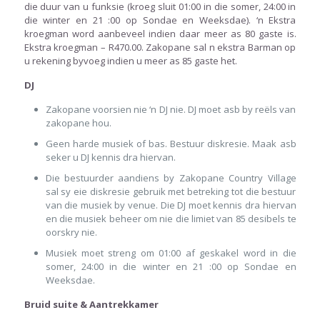
die duur van u funksie (kroeg sluit 01:00 in die somer, 24:00 in
die winter en 21 :00 op Sondae en Weeksdae). ‘n Ekstra
kroegman word aanbeveel indien daar meer as 80 gaste is.
Ekstra kroegman – R470.00. Zakopane sal n ekstra Barman op
u rekening byvoeg indien u meer as 85 gaste het.
DJ
Zakopane voorsien nie ‘n DJ nie. DJ moet asb by reëls van
zakopane hou.
Geen harde musiek of bas. Bestuur diskresie. Maak asb
seker u DJ kennis dra hiervan.
Die bestuurder aandiens by Zakopane Country Village
sal sy eie diskresie gebruik met betreking tot die bestuur
van die musiek by venue. Die DJ moet kennis dra hiervan
en die musiek beheer om nie die limiet van 85 desibels te
oorskry nie.
Musiek moet streng om 01:00 af geskakel word in die
somer, 24:00 in die winter en 21 :00 op Sondae en
Weeksdae.
Bruid suite & Aantrekkamer