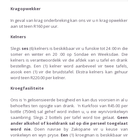
Kragopwekker
In geval van krag onderbreking kan ons vir u n krag opwekker
aan sit teen R160 per uur.
Kelners
Slegs
ses
(6) kelners is beskikbaar vir u funskie tot 24 :00 in die
somer en winter en 20 :00 op Sondae en Weeksdae. Die
kelners is verantwoordelik vir die afdek van u tafel en drank
bestellings. Een (1) kelner word aanbeveel vir twee tafels,
asook een (1) vir die bruidstafel. Ekstra kelners kan gehuur
word teen R220.00 per kelner.
Kroegfasiliteite
Ons is ‘n gelisensieerde besigheid en kan dus voorsien in al u
behoeftes ten opsigte van drank. ‘n Kurkfooi van R45.00 per
bottle (750ml) sal gehef word indien u, u eie wyn/vonkelwyn
saambring. Slegs 2 bottels per tafel word toe gelaat.
Geen
ander alkohol of koeldrank sal op die perseel toegelaat
word nie.
Doen navrae by Zakopane vir u keuse van
vonkelwyn en wyn pryse.
Een
(1) kroegman is beskikbaar vir