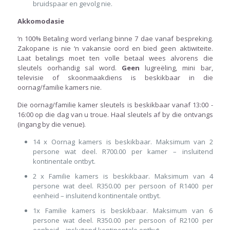
bruidspaar en gevolg nie.
Akkomodasie
‘n 100% Betaling word verlang binne 7 dae vanaf bespreking.
Zakopane is nie ‘n vakansie oord en bied geen aktiwiteite.
Laat betalings moet ten volle betaal wees alvorens die
sleutels oorhandig sal word.
Geen
lugreëling, mini bar,
televisie of skoonmaakdiens is beskikbaar in die
oornag/familie kamers nie.
Die oornag/familie kamer sleutels is beskikbaar vanaf 13:00 -
16:00 op die dag van u troue. Haal sleutels af by die ontvangs
(ingang by die venue).
14 x Oornag kamers is beskikbaar. Maksimum van 2
persone wat deel. R700.00 per kamer – insluitend
kontinentale ontbyt.
2 x Familie kamers is beskikbaar. Maksimum van 4
persone wat deel. R350.00 per persoon of R1400 per
eenheid – insluitend kontinentale ontbyt.
1x Familie kamers is beskikbaar. Maksimum van 6
persone wat deel. R350.00 per persoon of R2100 per