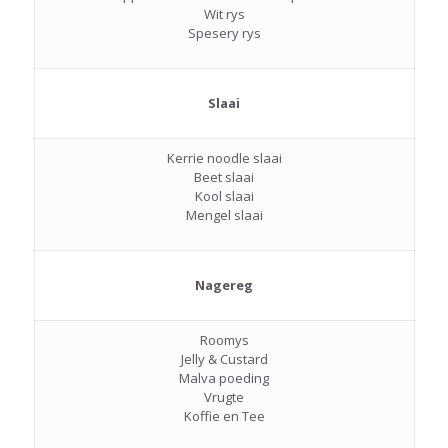
Wit rys
Spesery rys
Slaai
Kerrie noodle slaai
Beet slaai
Kool slaai
Mengel slaai
Nagereg
Roomys
Jelly & Custard
Malva poeding
Vrugte
Koffie en Tee