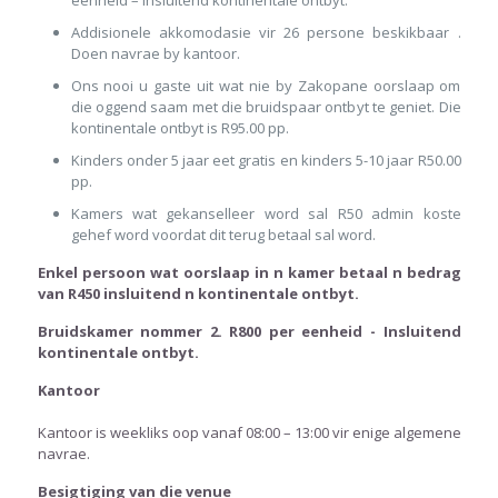
eenheid – insluitend kontinentale ontbyt.
Addisionele akkomodasie vir 26 persone beskikbaar .
Doen navrae by kantoor.
Ons nooi u gaste uit wat nie by Zakopane oorslaap om
die oggend saam met die bruidspaar ontbyt te geniet. Die
kontinentale ontbyt is R95.00 pp.
Kinders onder 5 jaar eet gratis en kinders 5-10 jaar R50.00
pp.
Kamers wat gekanselleer word sal R50 admin koste
gehef word voordat dit terug betaal sal word.
Enkel persoon wat oorslaap in n kamer betaal n bedrag
van R450 insluitend n kontinentale ontbyt.
Bruidskamer nommer 2. R800 per eenheid - Insluitend
kontinentale ontbyt.
Kantoor
Kantoor is weekliks oop vanaf 08:00 – 13:00 vir enige algemene
navrae.
Besigtiging van die venue