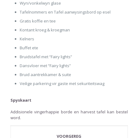
Wyn/vonkelwyn glase
Tafelnommers en Tafel aanwysingsbord op esel
Gratis koffie en tee
Kontant kroeg & kroegman
Kelners
Buffet ete
Bruidstafel met “Fairy lights”
Dansvloer met “Fairy lights”
Bruid aantrekkamer & suite
Veilige parkering vir gaste met sekuriteitswag
Spyskaart
Addisionele vingerhappie borde en harvest tafel kan bestel
word.
VOORGEREG