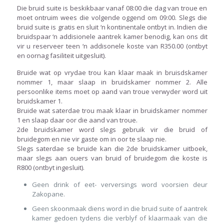
Die bruid suite is beskikbaar vanaf 08:00 die dag van troue en
moet ontruim wees die volgende oggend om 09:00. Slegs die
bruid suite is gratis en sluit ‘n kontinentale ontbyt in. Indien die
bruidspaar ‘n addisionele aantrek kamer benodig, kan ons dit
vir u reserveer teen ‘n addisonele koste van R350.00 (ontbyt
en oornag fasiliteit uitgesluit).
Bruide wat op vrydae trou kan klaar maak in bruisdskamer
nommer 1, maar slaap in bruidskamer nommer 2. Alle
persoonlike items moet op aand van troue verwyder word uit
bruidskamer 1.
Bruide wat saterdae trou maak klaar in bruidskamer nommer
1 en slaap daar oor die aand van troue.
2de bruidskamer word slegs gebruik vir die bruid of
bruidegom en nie vir gaste om in oor te slaap nie.
Slegs saterdae se bruide kan die 2de bruidskamer uitboek,
maar slegs aan ouers van bruid of bruidegom die koste is
R800 (ontbyt ingesluit).
Geen drink of eet- verversings word voorsien deur
Zakopane.
Geen skoonmaak diens word in die bruid suite of aantrek
kamer gedoen tydens die verblyf of klaarmaak van die