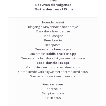
Vleis
Kies 2 van die volgende
(Ekstra vleis teen R15 pp)
Hoenderpastei
Blatjang & Mayonnaise hoederdye
Chakalaka hoenderdye
Bees Lasagne
Bees bredie
Beespastei
Geroosterde bees skywe
Lam bredie
(addisionele R15 pp)
Geroosterde lamsboud skywe met mint sous
(addisionele R15 pp)
Gerookte gammon met mosterd sous
Geroosterde vark skywe met soet mosterd sous
Soet en suur vark met pynappel
Kies een sous
Peper sous
Sampioen sous
Bruin sous