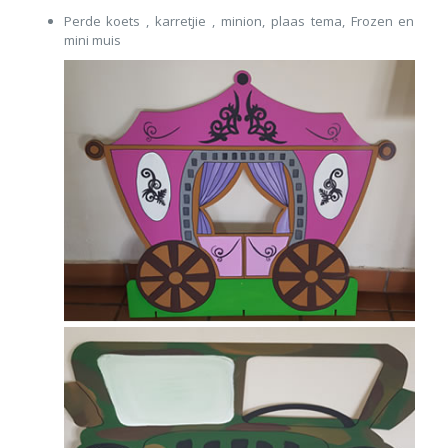
Perde koets , karretjie , minion, plaas tema, Frozen en
mini muis