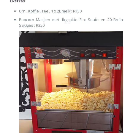
Ekstras
Urn , Koffie , Tee , 1 x 2L melk : R150
Popcorn Masjien met 1kg pitte 3 x Soute en 20 Bruin
Sakkies : R350