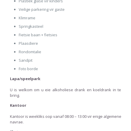
Plastiek glase vir kinders
Veilige parkering vir gaste
Klimrame
Springkasteel
Fietsie baan + fietsies
Plaasdiere
Rondomtalie
Sandpit
Foto borde
Lapa/speelpark
U is welkom om u eie alkoholiese drank en koeldrank in te
bring.
K
antoor
Kantoor is weekliks oop vanaf 08:00 – 13:00 vir enige algemene
navrae.